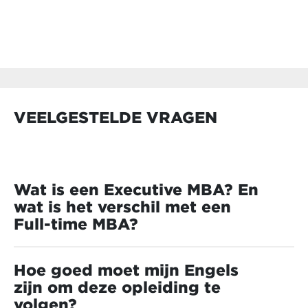
VEELGESTELDE VRAGEN
Wat is een Executive MBA? En
wat is het verschil met een
Full-time MBA?
Wij helpen je graag om de voordelen van een
Executive MBA af te wegen ten opzichte van
Hoe goed moet mijn Engels
een traditionele MBA.
zijn om deze opleiding te
volgen?