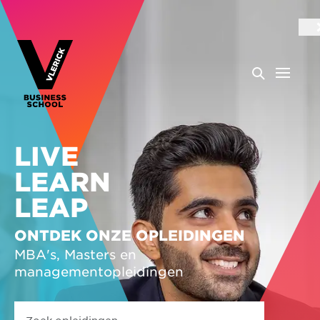
LIVE
LEARN
LEAP
ONTDEK ONZE OPLEIDINGEN
MBA's, Masters en
managementopleidingen