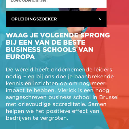
OPLEIDINGSZOEKER
WAAG JE VOLGENDE SPRONG
BIJ EEN VAN DE BESTE
BUSINESS SCHOOLS VAN
EUROPA
De wereld heeft ondernemende leiders
nodig – en bij ons doe je baanbrekende
kennis en inzichten op om nog meer
impact te hebben. Vlerick is een hoog
aangeschreven business school in Brussel
met drievoudige accreditatie. Samen
helpen we het positieve effect van
bedrijven te vergroten.