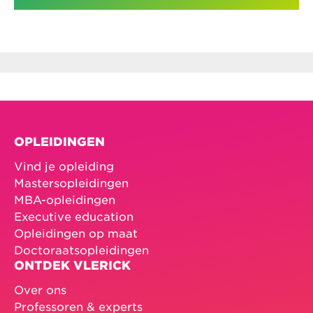
OPLEIDINGEN
Vind je opleiding
Mastersopleidingen
MBA-opleidingen
Executive education
Opleidingen op maat
Doctoraatsopleidingen
ONTDEK VLERICK
Over ons
Professoren & experts