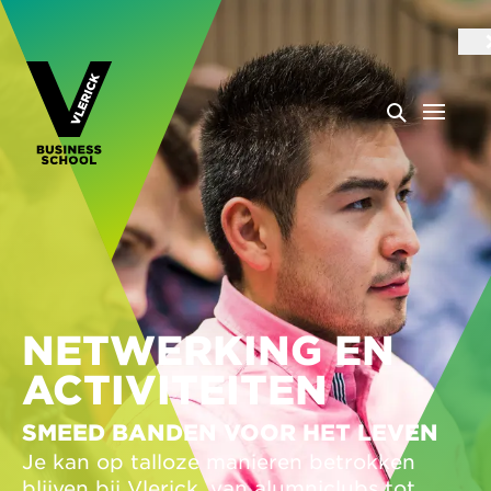
NETWERKING EN
ACTIVITEITEN
SMEED BANDEN VOOR HET LEVEN
Je kan op talloze manieren betrokken
blijven bij Vlerick, van alumniclubs tot