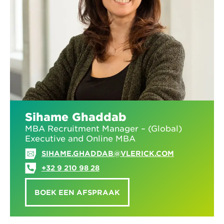
Sihame Ghaddab
MBA Recruitment Manager – (Global)
Executive and Online MBA
SIHAME.GHADDAB@VLERICK.COM
+32 9 210 98 28
BOEK EEN AFSPRAAK