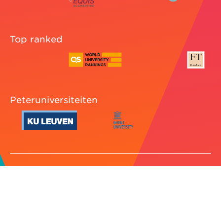
Top ranked
Peteruniversiteiten