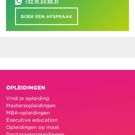
+32 16 24 88 31
BOEK EEN AFSPRAAK
OPLEIDINGEN
Vind je opleiding
Mastersopleidingen
MBA-opleidingen
Executive education
Opleidingen op maat
Doctoraatsopleidingen