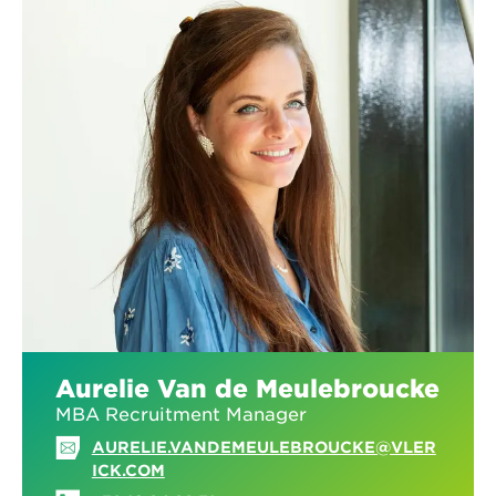
Aurelie Van de Meulebroucke
MBA Recruitment Manager
AURELIE.VANDEMEULEBROUCKE@VLER
ICK.COM