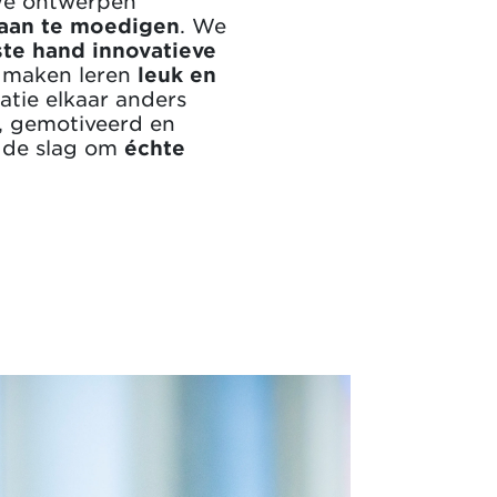
 We ontwerpen
aan te moedigen
. We
ste hand innovatieve
 maken leren
leuk en
atie elkaar anders
n, gemotiveerd en
 de slag om
échte