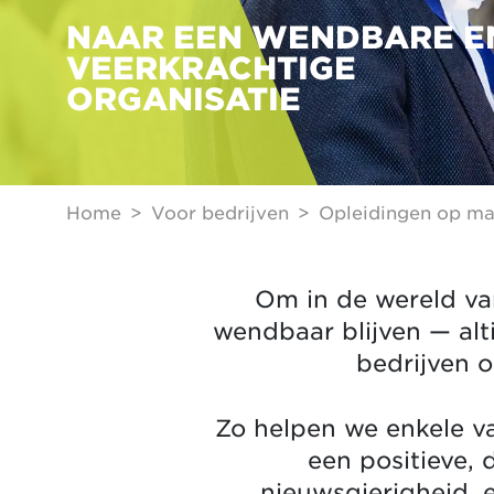
NAAR EEN WENDBARE E
VEERKRACHTIGE
ORGANISATIE
Home
Voor bedrijven
Opleidingen op ma
Om in de wereld va
wendbaar blijven — alt
bedrijven 
Zo helpen we enkele v
een positieve,
nieuwsgierigheid,