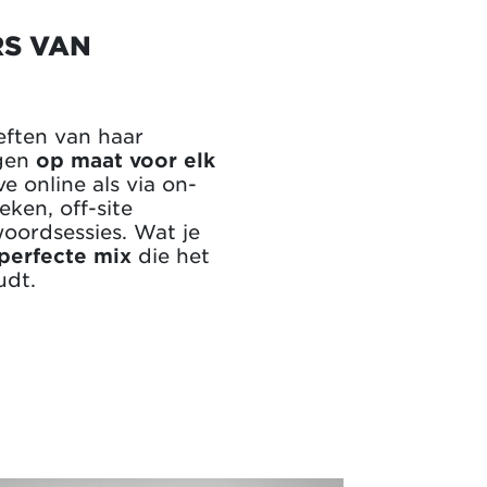
S VAN
eften van haar
ngen
op maat voor elk
ve online als via on-
ken, off-site
woordsessies. Wat je
perfecte mix
die het
udt.