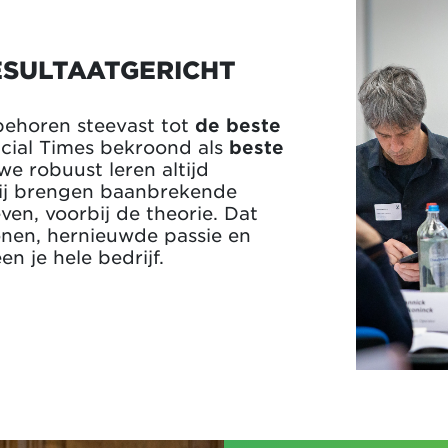
ESULTAATGERICHT
behoren steevast tot
de beste
ncial Times bekroond als
beste
 robuust leren altijd
ij brengen baanbrekende
ven, voorbij de theorie. Dat
onen, hernieuwde passie en
 je hele bedrijf.