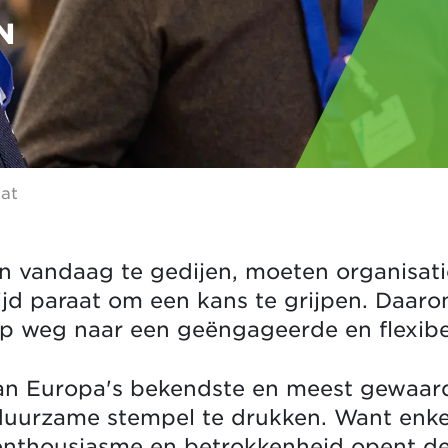
N
at
n vandaag te gedijen, moeten organisa
ijd paraat om een kans te grijpen. Daar
op weg naar een geëngageerde en flexibe
an Europa's bekendste en meest gewaar
 duurzame stempel te drukken. Want enke
 enthousiasme en betrokkenheid opent de