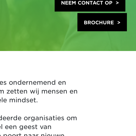
NEEM CONTACT OP
BROCHURE
ties ondernemend en
om zetten wij mensen en
le mindset.
deerde organisaties om
l een geest van
 poort naar nieuwe