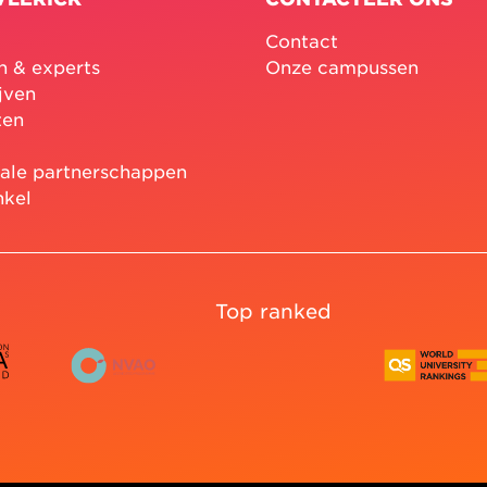
Contact
n & experts
Onze campussen
jven
ten
nale partnerschappen
nkel
Top ranked