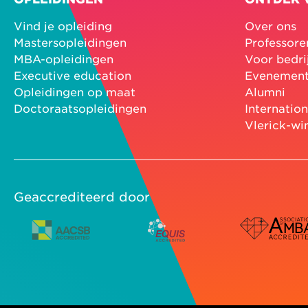
Vind je opleiding
Over ons
Mastersopleidingen
Professore
MBA-opleidingen
Voor bedri
Executive education
Evenemen
Opleidingen op maat
Alumni
Doctoraatsopleidingen
Internatio
Vlerick-wi
Geaccrediteerd door