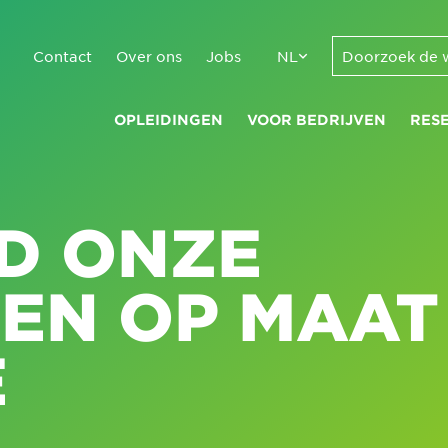
Contact
Over ons
Jobs
NL
OPLEIDINGEN
VOOR BEDRIJVEN
RES
D ONZE
GEN OP MAAT
E