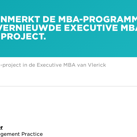
ENMERKT DE MBA-PROGRAMM
 VERNIEUWDE EXECUTIVE MB
PROJECT.
-project in de Executive MBA van Vlerick
er
agement Practice