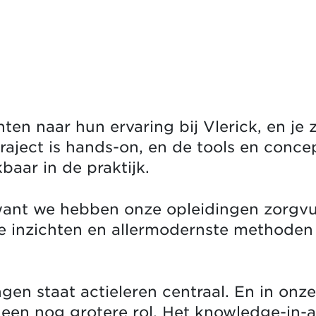
en naar hun ervaring bij Vlerick, en je 
raject is hands-on, en de tools en conce
kbaar in de praktijk.
 want we hebben onze opleidingen zorgvu
 inzichten en allermodernste methoden 
gen staat actieleren centraal. En in on
een nog grotere rol. Het knowledge-in-ac