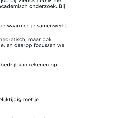
job bij Vlerick heb ik met
academisch onderzoek. Bij
atie waarmee je samenwerkt.
theoretisch, maar ook
rde, en daarop focussen we
 bedrijf kan rekenen op
ijktijdig met je