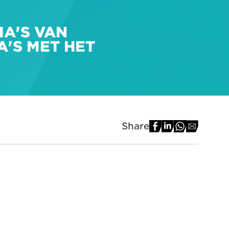
A'S VAN
A'S MET HET
Share