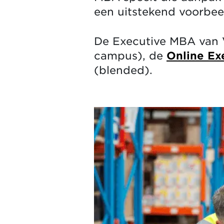
een uitstekend voorbee
De Executive MBA van V
campus), de
Online Ex
(blended).