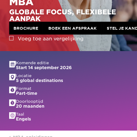
MBA
GLOBALE FOCUS, FLEXIBELE
AANPAK
BROCHURE
BOEK EEN AFSPRAAK
STEL JE KAN
Voeg toe aan
vergelijking
Komende editie
Start 14 september 2026
Locatie
5 global destinations
Format
Part-time
Doorlooptijd
20 maanden
Taal
Engels
MBA-opleidingen