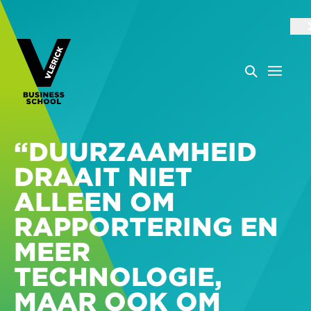
“DUURZAAMHEID
DRAAIT NIET
ALLEEN OM
RAPPORTERING EN
MEER
TECHNOLOGIE,
MAAR OOK OM