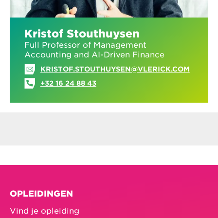
Kristof Stouthuysen
Full Professor of Management
Accounting and AI-Driven Finance
KRISTOF.STOUTHUYSEN@VLERICK.COM
+32 16 24 88 43
OPLEIDINGEN
Vind je opleiding