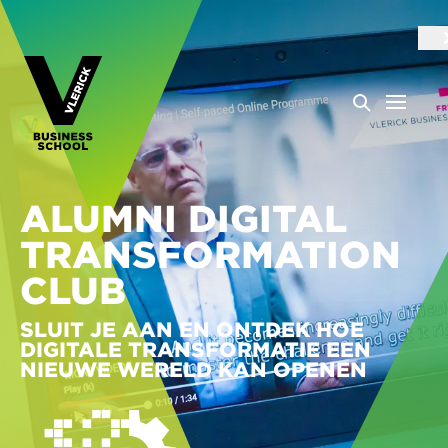
ALUMNI DIGITAL
TRANSFORMATION
CLUB
SLUIT JE AAN EN ONTDEK HOE
DIGITALE TRANSFORMATIE EEN
NIEUWE WERELD KAN OPENEN