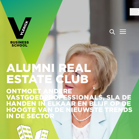
ALUMNI REAL
ESTATE CLUB
ONTMOET ANDERE
VASTGOEDPROFESSIONALS, SLA DE
HANDEN IN ELKAAR EN BLIJF OP DE
HOOGTE VAN DE NIEUWSTE TRENDS
IN DE SECTOR