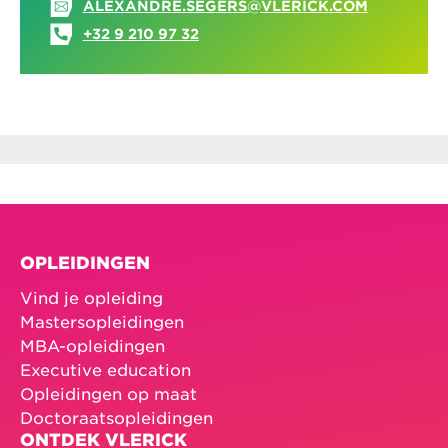
ALEXANDRE.SEGERS@VLERICK.COM
+32 9 210 97 32
OPLEIDINGEN
Vind je opleiding
Mastersopleidingen
MBA-opleidingen
Executive education
Opleidingen op maat
Doctoraatsopleidingen
ONTDEK VLERICK