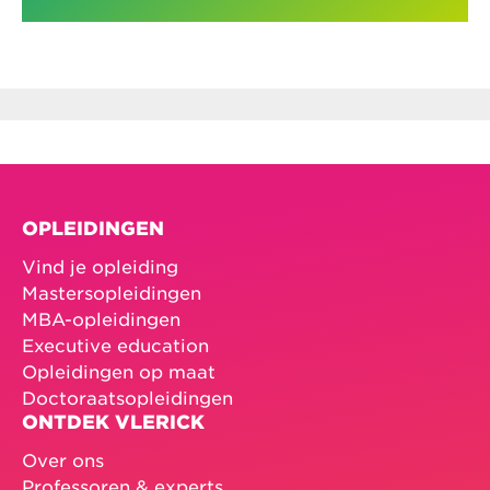
OPLEIDINGEN
Vind je opleiding
Mastersopleidingen
MBA-opleidingen
Executive education
Opleidingen op maat
Doctoraatsopleidingen
ONTDEK VLERICK
Over ons
Professoren & experts