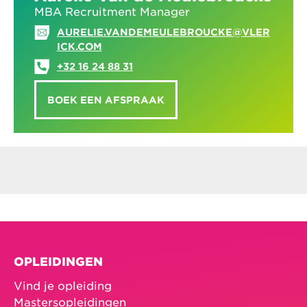
MBA Recruitment Manager
AURELIE.VANDEMEULEBROUCKE@VLER
ICK.COM
+32 16 24 88 31
BOEK EEN AFSPRAAK
OPLEIDINGEN
Vind je opleiding
Mastersopleidingen