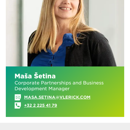
Maša Šetina
Corporate Partnerships and Business
Development Manager
MASA.SETINA@VLERICK.COM
+32 2 225 41 79