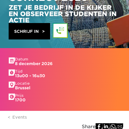
ZET JE BEDRIJF IN DE KIJKER
EN OBSERVEER STUDENTEN IN
ACTIE
SCHRIJF IN
Datum
8 december 2026
Tijd
13u00 - 16u30
Locatie
Brussel
Prijs
1700
Events
Share