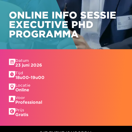
ONLINE INFO SESSIE
EXECUTIVE PHD
PROGRAMMA
Datum
23 juni 2026
Tijd
18u00-19u00
Locatie
Online
Voor
Professional
Prijs
Gratis