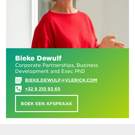
Bieke Dewulf
Corporate Partnerships, Business
Development and Exec PhD
BIEKE.DEWULF@VLERICK.COM
+32 9 210 92 65
BOEK EEN AFSPRAAK