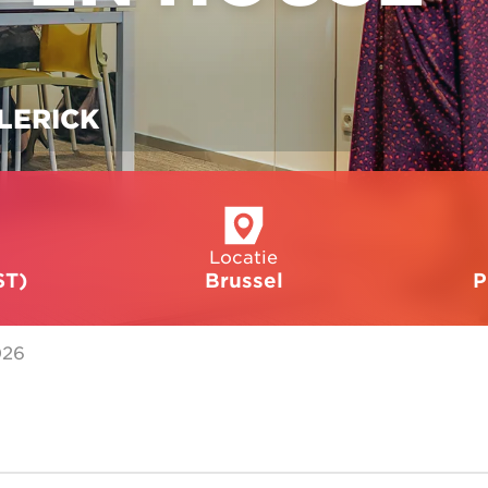
LERICK
Locatie
ST)
Brussel
P
026