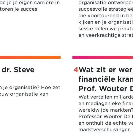
e je je eigen carrière in
organisatie ontwerpe
toren je succes
succesvolle strategie
die voortdurend in b
kijken en je organisa
sessie delen we prakt
en veerkrachtige stra
 dr. Steve
4
Wat zit er wer
financiële kr
n je organisatie? Hoe zet
Prof. Wouter 
ouw organisatie kan
Wat vertellen miljard
en mediagenieke fina
wereldwijde markten
Professor Wouter De 
en onthult de echte v
marktverschuivingen.