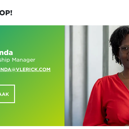
OP!
unda
ship Manager
UNDA@VLERICK.COM
AAK