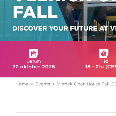
FALL
DISCOVER YOUR FUTURE AT V
Datum
Tijd
22 oktober 2026
18 - 21u (CE
Home
Events
Vlerick Open House Fall 2