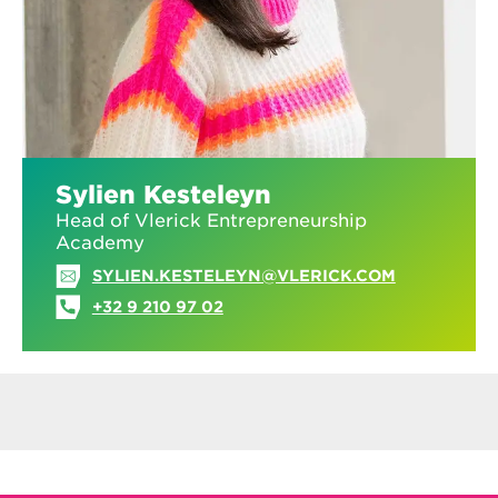
Sylien Kesteleyn
Head of Vlerick Entrepreneurship
Academy
SYLIEN.KESTELEYN@VLERICK.COM
+32 9 210 97 02