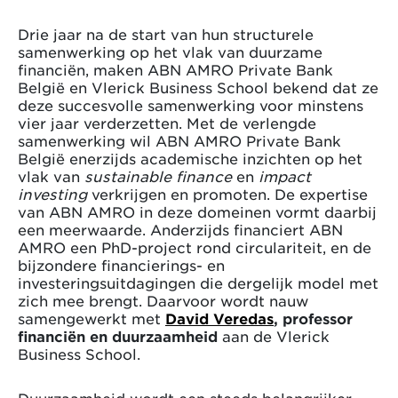
Drie jaar na de start van hun structurele
samenwerking op het vlak van duurzame
financiën, maken ABN AMRO Private Bank
België en Vlerick Business School bekend dat ze
deze succesvolle samenwerking voor minstens
vier jaar verderzetten. Met de verlengde
samenwerking wil ABN AMRO Private Bank
België enerzijds academische inzichten op het
vlak van
sustainable finance
en
impact
investing
verkrijgen en promoten. De expertise
van ABN AMRO in deze domeinen vormt daarbij
een meerwaarde. Anderzijds financiert ABN
AMRO een PhD-project rond circulariteit, en de
bijzondere financierings- en
investeringsuitdagingen die dergelijk model met
zich mee brengt. Daarvoor wordt nauw
samengewerkt met
David Veredas
, professor
financiën en duurzaamheid
aan de Vlerick
Business School.
Duurzaamheid wordt een steeds belangrijker