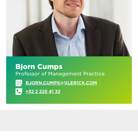
Bjorn Cumps
Professor of Management Practice
BJORN.CUMPS@VLERICK.COM
+32 2 225 41 32