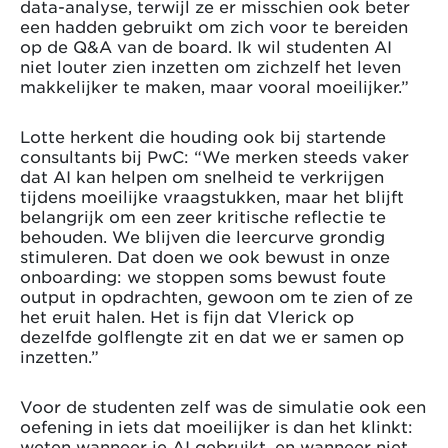
data-analyse, terwijl ze er misschien ook beter
een hadden gebruikt om zich voor te bereiden
op de Q&A van de board. Ik wil studenten AI
niet louter zien inzetten om zichzelf het leven
makkelijker te maken, maar vooral moeilijker.”
Lotte herkent die houding ook bij startende
consultants bij PwC: “We merken steeds vaker
dat AI kan helpen om snelheid te verkrijgen
tijdens moeilijke vraagstukken, maar het blijft
belangrijk om een zeer kritische reflectie te
behouden. We blijven die leercurve grondig
stimuleren. Dat doen we ook bewust in onze
onboarding: we stoppen soms bewust foute
output in opdrachten, gewoon om te zien of ze
het eruit halen. Het is fijn dat Vlerick op
dezelfde golflengte zit en dat we er samen op
inzetten.”
Voor de studenten zelf was de simulatie ook een
oefening in iets dat moeilijker is dan het klinkt:
weten wanneer je AI gebruikt, en wanneer niet.