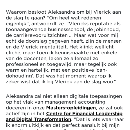
Waarom besloot Aleksandra om bij Vlerick aan
de slag te gaan? “Om heel wat redenen
eigenlijk”, antwoordt ze. “Vlericks reputatie als
toonaangevende businessschool, de jobinhoud,
de carrièrevooruitzichten ... Maar wat voor mij
echt de doorslag gegeven heeft, zijn de mensen
en de Vlerick-mentaliteit. Het klinkt wellicht
cliché, maar toen ik kennismaakte met enkele
van de docenten, leken ze allemaal zo
professioneel en toegewijd, maar tegelijk ook
warm en hartelijk, met een positieve 'can-
dohouding’. Dat was het moment waarop ik
zeker wist dat ik bij Vlerick aan de slag wou.”
Aleksandra zal niet alleen digitale toepassingen
op het vlak van management accounting
doceren in onze
Masters-opleidingen
, ze zal ook
actief zijn in het
Centre for Financial Leadership
and Digital Transformation
. “Dat is iets waarnaar
ik enorm uitkijk en dat perfect aansluit bij mijn