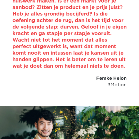
huiswerk maken. Is er een markt voor je
aanbod? Zitten je product en je prijs juist?
Heb je alles grondig becijferd? Is die
oefening achter de rug, dan is het tijd voor
de volgende stap: durven. Geloof in je eigen
kracht en ga stapje per stapje vooruit.
Wacht niet tot het moment dat alles
perfect uitgewerkt is, want dat moment
komt nooit en intussen laat je kansen uit je
handen glippen. Het is beter om te leren uit
wat je doet dan om helemaal niets te doen.
Femke Helon
3Motion