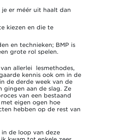
je er méér uit haalt dan
te kiezen en die te
en en technieken; BMP is
en grote rol spelen.
an allerlei lesmethodes,
rgaarde kennis ook om in de
r in de derde week van de
 gingen aan de slag. Ze
 proces van een bestaand
n met eigen ogen hoe
ecten hebben op de rest van
n
in de loop van deze
k ik kwam tot enkele zeer