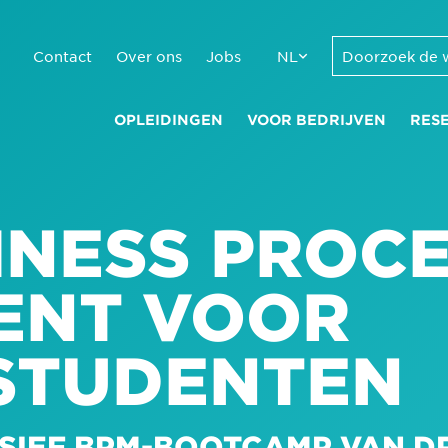
Contact
Over ons
Jobs
NL
OPLEIDINGEN
VOOR BEDRIJVEN
RES
INESS PROC
ENT VOOR
STUDENTEN
NSIEF BPM-BOOTCAMP VAN D