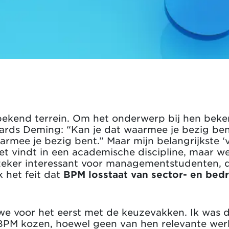
ekend terrein. Om het onderwerp bij hen beke
ards Deming: “Kan je dat waarmee je bezig bent
aarmee je bezig bent.” Maar mijn belangrijkste
et vindt in een academische discipline, maar w
 zeker interessant voor managementstudenten, d
 het feit dat
BPM losstaat van sector- en bed
e voor het eerst met de keuzevakken. Ik was dan
BPM kozen, hoewel geen van hen relevante werk