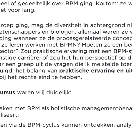
eel of gedeeltelijk over BPM ging. Kortom: ze 
et voor lang.
roep ging, mag de diversiteit in achtergrond n
etenschappers en biologen, allemaal waren ze
ding wanneer ze de procesgerelateerde concep
n ze leren werken met BPMN? Moeten ze een be
e sector? Zou praktische ervaring met een BPM
tige carrière, of zou het hun perspectief op de
r een greep uit de vragen die ik me stelde toe
tuigd: het belang van
praktische ervaring en ui
 bij het rechte eind te hebben.
ursus
waren vrij duidelijk:
maken met BPM als holistische managementbena
liseert;
sen via de BPM-cyclus kunnen ontdekken, analy