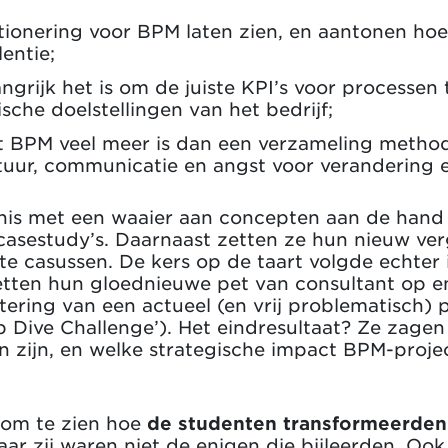
tionering voor BPM laten zien, en aantonen hoe 
lentie;
ngrijk het is om de juiste KPI’s voor processen 
sche doelstellingen van het bedrijf;
t BPM veel meer is dan een verzameling method
ltuur, communicatie en angst voor verandering e
is met een waaier aan concepten aan de hand v
 casestudy’s. Daarnaast zetten ze hun nieuw ve
chte casussen. De kers op de taart volgde echte
tten hun gloednieuwe pet van consultant op en
etering van een actueel (en vrij problematisch)
p Dive Challenge’). Het eindresultaat? Ze zage
n zijn, en welke strategische impact BPM-proj
 om te zien hoe
de studenten transformeerde
aar zij waren niet de enigen die bijleerden. Oo