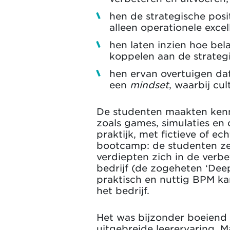
hen de strategische posi
alleen operationele excel
hen laten inzien hoe bela
koppelen aan de strategi
hen ervan overtuigen da
een
mindset
, waarbij cu
De studenten maakten kenn
zoals games, simulaties en
praktijk, met fictieve of e
bootcamp: de studenten ze
verdiepten zich in de verb
bedrijf (de zogeheten ‘Dee
praktisch en nuttig BPM ka
het bedrijf.
Het was bijzonder boeiend
uitgebreide leerervaring. M