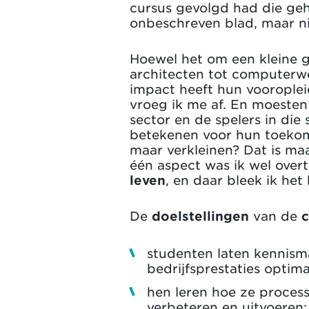
cursus gevolgd had die geh
onbeschreven blad, maar ni
Hoewel het om een kleine g
architecten tot computerw
impact heeft hun vooroplei
vroeg ik me af. En moeste
sector en de spelers in di
betekenen voor hun toekoms
maar verkleinen? Dat is maa
één aspect was ik wel over
leven
, en daar bleek ik het
De
doelstellingen
van de
c
studenten laten kennis
bedrijfsprestaties optima
hen leren hoe ze proces
verbeteren en uitvoeren;