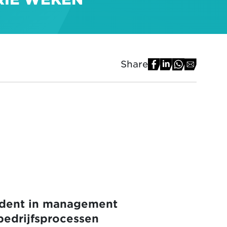
Share
tudent in management
 bedrijfsprocessen