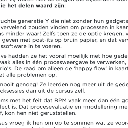
ie het delen waard zijn
:
ruchte generatie Y die niet zonder hun gadgets
t vervelend zouden vinden om processen in kaa
was minder waar! Zelfs toen ze de optie kregen
 geven met post-its op bruin papier, en dat ver
ssoftware in te voeren.
ve hadden ze het vooral moeilijk met hoe ged
aak alles in één procesweergave te verwerken, 
rio’s. De raad om alleen de ‘happy flow’ in kaar
et alle problemen op.
nooit genoeg! Ze leerden nog meer uit de gedet
sessies dan uit de cursus zelf.
ms met het feit dat BPM vaak meer dan één goe
fect is. Dat procesevaluatie en -modellering mee
, kon hen niet geruststellen.
sus vroeg ik hen om op te sommen wat ze voor