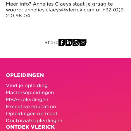
Meer info? Annelies Claeys staat je graag te
woord: annelies.claeys@vlerick.com of +32 (0)9
210 98 04.
Share
OPLEIDINGEN
Vind je opleiding
Mastersopleidingen
MBA-opleidingen
Executive education
Opleidingen op maat
Doctoraatsopleidingen
ONTDEK VLERICK