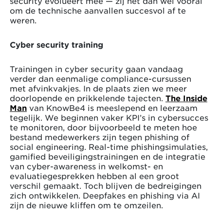
security evolueert mee — zij het dan wel vooral
om de technische aanvallen succesvol af te
weren.
Cyber security training
Trainingen in cyber security gaan vandaag
verder dan eenmalige compliance-cursussen
met afvinkvakjes. In de plaats zien we meer
doorlopende en prikkelende tajecten.
The Inside
Man
van KnowBe4 is meeslepend en leerzaam
tegelijk. We beginnen vaker KPI’s in cybersucces
te monitoren, door bijvoorbeeld te meten hoe
bestand medewerkers zijn tegen phishing of
social engineering. Real-time phishingsimulaties,
gamified beveiligingstrainingen en de integratie
van cyber-awareness in welkomst- en
evaluatiegesprekken hebben al een groot
verschil gemaakt. Toch blijven de bedreigingen
zich ontwikkelen. Deepfakes en phishing via AI
zijn de nieuwe kliffen om te omzeilen.