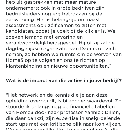
heb uit gesprekken met meer mature
ondernemers: ook in grote bedrijven zijn
bedrijfsleiders nog erg betrokken bij de
aanwerving. Het is belangrijk om naast
assessments ook zélf samen te zitten met
kandidaten, zodat je voelt of de klik er is. We
zoeken iemand met ervaring en
verantwoordelijkheidsgevoel. Hij of zij zal de
dagdagelijkse organisatie van Daems op zich
nemen, zo hebben we ruimte om de werven van
Home3 op te volgen en ons te richten op
klantenbinding en nieuwe opportuniteiten.”
Wat is de impact van die acties in jouw bedrijf?
“Het netwerk en de kennis die je aan deze
opleiding overhoudt, is bijzonder waardevol. Zo
stuurde ik onlangs nog de financiële tabellen
van Home3 door naar professor Yannick Dillen,
die daar dankzij zijn expertise in snelgroeiende
start-ups met een kritische blik naar kon kijken.
We passen dagelijks tips toe van collega’s, die