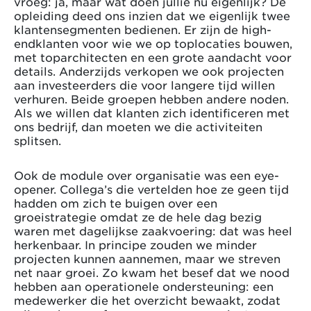
vroeg: ja, maar wat doen jullie nu eigenlijk? De
opleiding deed ons inzien dat we eigenlijk twee
klantensegmenten bedienen. Er zijn de high-
endklanten voor wie we op toplocaties bouwen,
met toparchitecten en een grote aandacht voor
details. Anderzijds verkopen we ook projecten
aan investeerders die voor langere tijd willen
verhuren. Beide groepen hebben andere noden.
Als we willen dat klanten zich identificeren met
ons bedrijf, dan moeten we die activiteiten
splitsen.
Ook de module over organisatie was een eye-
opener. Collega’s die vertelden hoe ze geen tijd
hadden om zich te buigen over een
groeistrategie omdat ze de hele dag bezig
waren met dagelijkse zaakvoering: dat was heel
herkenbaar. In principe zouden we minder
projecten kunnen aannemen, maar we streven
net naar groei. Zo kwam het besef dat we nood
hebben aan operationele ondersteuning: een
medewerker die het overzicht bewaakt, zodat