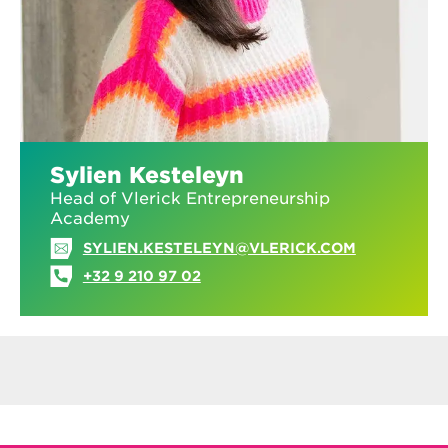
Sylien Kesteleyn
Head of Vlerick Entrepreneurship
Academy
SYLIEN.KESTELEYN@VLERICK.COM
+32 9 210 97 02