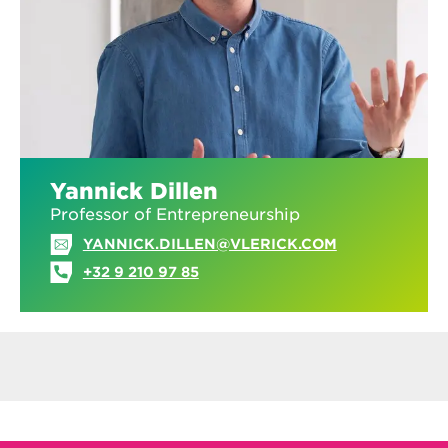
Yannick Dillen
Professor of Entrepreneurship
YANNICK.DILLEN@VLERICK.COM
+32 9 210 97 85