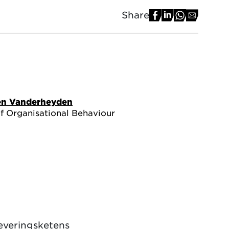
Share
ien Vanderheyden
of Organisational Behaviour
everingsketens