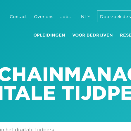
Contact
Over ons
Jobs
NL
OPLEIDINGEN
VOOR BEDRIJVEN
RES
YCHAINMANA
GITALE TIJDP
 het digitale tijdperk