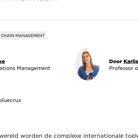
Y CHAIN MANAGEMENT
ke
Door
Karl
rations Management
Professor 
bluecrux
wereld worden de complexe internationale toel