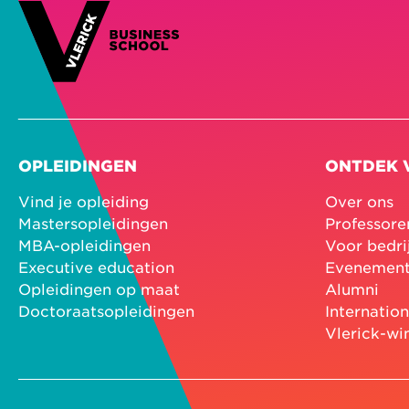
OPLEIDINGEN
ONTDEK 
Vind je opleiding
Over ons
Mastersopleidingen
Professore
MBA-opleidingen
Voor bedri
Executive education
Evenemen
Opleidingen op maat
Alumni
Doctoraatsopleidingen
Internatio
Vlerick-wi