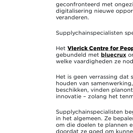
geconfronteerd met ongezien
digitalisering nieuwe oppo
veranderen.
Supplychainspecialisten spe
Het
Vlerick Centre for Peo
gebundeld met
bluecrux
om
welke vaardigheden ze nodi
Het is geen verrassing dat 
houden van samenwerking, o
beschikken, vinden planont
innovatie – zolang het tenm
Supplychainspecialisten be
in het algemeen. Ze bepalen
om die doelen te plannen e
doordat ze goed om kunnen