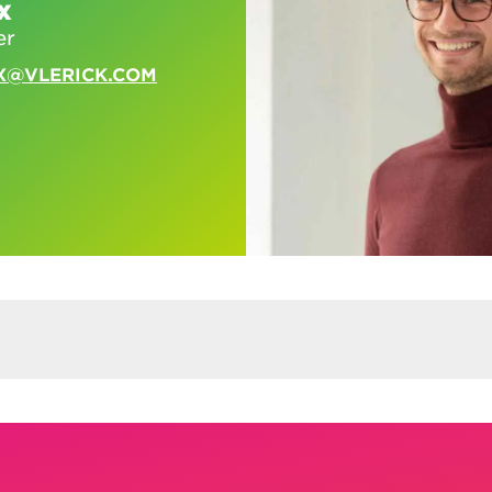
x
er
X@VLERICK.COM