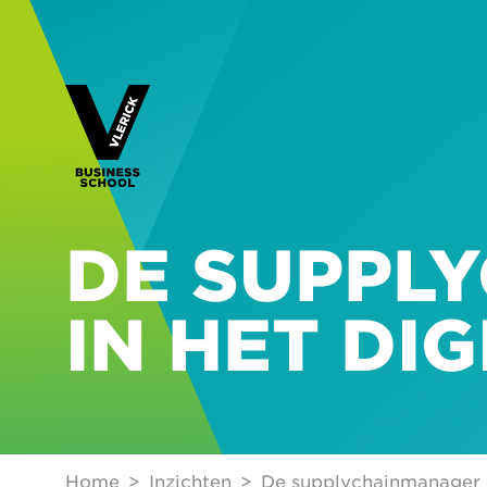
DE SUPPL
IN HET DI
Home
Inzichten
De supplychainmanager in