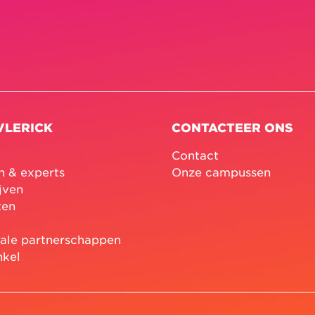
VLERICK
CONTACTEER ONS
Contact
n & experts
Onze campussen
jven
ten
nale partnerschappen
nkel