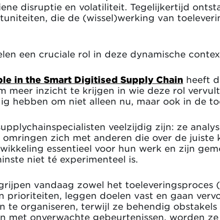
e disruptie en volatiliteit. Tegelijkertijd ontst
rtuniteiten, die de (wissel)werking van toeleve
len een cruciale rol in deze dynamische contex
ple in the Smart Digitised Supply Chain
heeft d
 meer inzicht te krijgen in wie deze rol vervult
g hebben om niet alleen nu, maar ook in de toe
supplychainspecialisten veelzijdig zijn: ze anal
mringen zich met anderen die over de juiste k
wikkeling essentieel voor hun werk en zijn gem
inste niet té experimenteel is.
grijpen vandaag zowel het toeleveringsproces (v
 prioriteiten, leggen doelen vast en gaan verv
n te organiseren, terwijl ze behendig obstakels
 met onverwachte gebeurtenissen, worden ze g