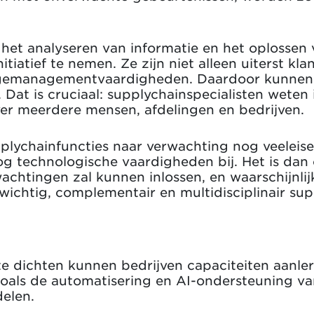
 het analyseren van informatie en het oplossen 
tiatief te nemen. Ze zijn niet alleen uiterst kl
ngemanagementvaardigheden. Daardoor kunne
at is cruciaal: supplychainspecialisten weten
over meerdere mensen, afdelingen en bedrijven.
plychainfuncties naar verwachting nog veeleis
og technologische vaardigheden bij. Het is dan o
achtingen zal kunnen inlossen, en waarschijnli
nwichtig, complementair en multidisciplinair su
 dichten kunnen bedrijven capaciteiten aanlere
 zoals de automatisering en AI-ondersteuning v
delen.