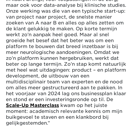
maar ook voor data-analyse bij klinische studies.
Onze werking was die van een typische start-up:
van project naar project, de snelste manier
zoeken van A naar B en alles op alles zetten om
de klant gelukkig te maken. Op korte termijn
werkt zo’n aanpak heel goed. Maar al snel
groeide het besef dat het beter was om een
platform te bouwen dat breed inzetbaar is bij
meer neurologische aandoeningen. Omdat we
zo’n platform kunnen hergebruiken, werkt dat
beter op lange termijn. Zo’n stap komt natuurlijk
met heel wat uitdagingen: product – en platform
development, de uitbouw van een
multidisciplinair team van experten en de nood
om alles meer gestructureerd aan te pakken. In
het voorjaar van 2024 lag ons businessplan klaar
en stond er een investeringsronde op til. De
Scale-Up Masterclass
kwam op het juiste
moment: academisch relevante kennis om mijn
buikgevoel te staven en een klankbord bij
gelijkgestemden.”