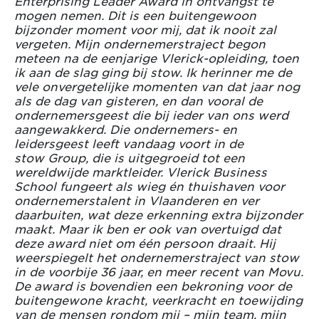
Enterprising Leader Award in ontvangst te
mogen nemen. Dit is een buitengewoon
bijzonder moment voor mij, dat ik nooit zal
vergeten. Mijn ondernemerstraject begon
meteen na de eenjarige Vlerick-opleiding, toen
ik aan de slag ging bij stow. Ik herinner me de
vele onvergetelijke momenten van dat jaar nog
als de dag van gisteren, en dan vooral de
ondernemersgeest die bij ieder van ons werd
aangewakkerd. Die ondernemers- en
leidersgeest leeft vandaag voort in de
stow Group, die is uitgegroeid tot een
wereldwijde marktleider. Vlerick Business
School fungeert als wieg én thuishaven voor
ondernemerstalent in Vlaanderen en ver
daarbuiten, wat deze erkenning extra bijzonder
maakt. Maar ik ben er ook van overtuigd dat
deze award niet om één persoon draait. Hij
weerspiegelt het ondernemerstraject van stow
in de voorbije 36 jaar, en meer recent van Movu.
De award is bovendien een bekroning voor de
buitengewone kracht, veerkracht en toewijding
van de mensen rondom mij – mijn team, mijn