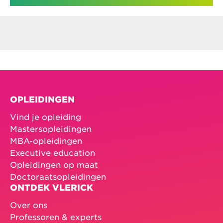
OPLEIDINGEN
Vind je opleiding
Mastersopleidingen
MBA-opleidingen
Executive education
Opleidingen op maat
Doctoraatsopleidingen
ONTDEK VLERICK
Over ons
Professoren & experts