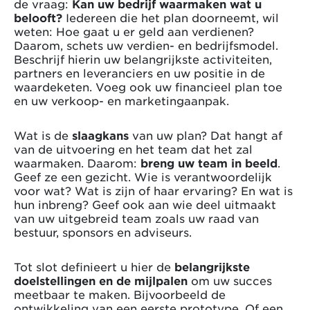
de vraag:
Kan uw bedrijf waarmaken wat u
belooft?
Iedereen die het plan doorneemt, wil
weten: Hoe gaat u er geld aan verdienen?
Daarom, schets uw verdien- en bedrijfsmodel.
Beschrijf hierin uw belangrijkste activiteiten,
partners en leveranciers en uw positie in de
waardeketen. Voeg ook uw financieel plan toe
en uw verkoop- en marketingaanpak.
Wat is de
slaagkans
van uw plan? Dat hangt af
van de uitvoering en het team dat het zal
waarmaken. Daarom:
breng uw team in beeld
.
Geef ze een gezicht. Wie is verantwoordelijk
voor wat? Wat is zijn of haar ervaring? En wat is
hun inbreng? Geef ook aan wie deel uitmaakt
van uw uitgebreid team zoals uw raad van
bestuur, sponsors en adviseurs.
Tot slot definieert u hier de
belangrijkste
doelstellingen en de mijlpalen
om uw succes
meetbaar te maken. Bijvoorbeeld de
ontwikkeling van een eerste prototype. Of een