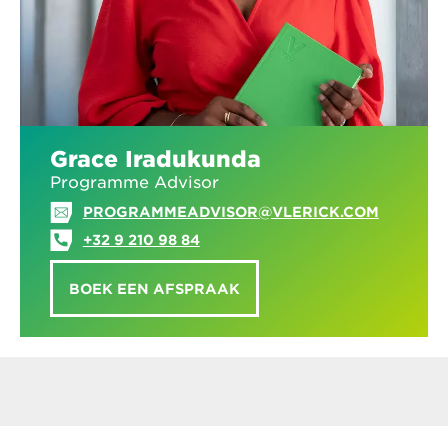
Grace Iradukunda
Programme Advisor
PROGRAMMEADVISOR@VLERICK.COM
+32 9 210 98 84
BOEK EEN AFSPRAAK