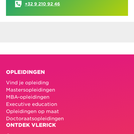
+32 9 210 92 46
OPLEIDINGEN
Vind je opleiding
Mastersopleidingen
MBA-opleidingen
Executive education
Opleidingen op maat
Doctoraatsopleidingen
ONTDEK VLERICK