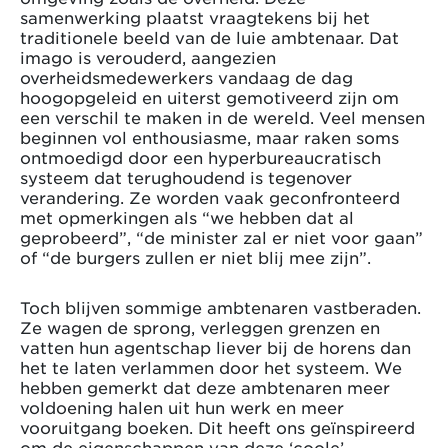
samenwerking plaatst vraagtekens bij het
traditionele beeld van de luie ambtenaar. Dat
imago is verouderd, aangezien
overheidsmedewerkers vandaag de dag
hoogopgeleid en uiterst gemotiveerd zijn om
een verschil te maken in de wereld. Veel mensen
beginnen vol enthousiasme, maar raken soms
ontmoedigd door een hyperbureaucratisch
systeem dat terughoudend is tegenover
verandering. Ze worden vaak geconfronteerd
met opmerkingen als “we hebben dat al
geprobeerd”, “de minister zal er niet voor gaan”
of “de burgers zullen er niet blij mee zijn”.
Toch blijven sommige ambtenaren vastberaden.
Ze wagen de sprong, verleggen grenzen en
vatten hun agentschap liever bij de horens dan
het te laten verlammen door het systeem. We
hebben gemerkt dat deze ambtenaren meer
voldoening halen uit hun werk en meer
vooruitgang boeken. Dit heeft ons geïnspireerd
om de eigenschappen van deze ‘coole’