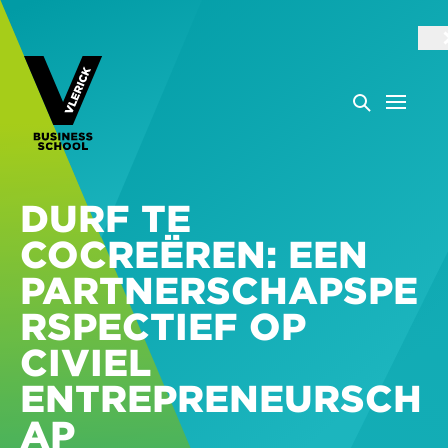
DURF TE
COCREËREN: EEN
PARTNERSCHAPSPE
RSPECTIEF OP
CIVIEL
ENTREPRENEURSCH
AP