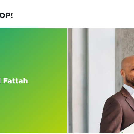
OP!
 Fattah