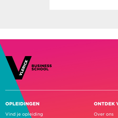
OPLEIDINGEN
ONTDEK 
Vind je opleiding
Over ons