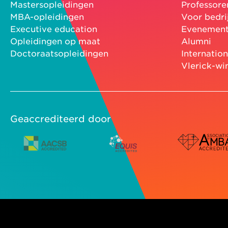
Mastersopleidingen
Professore
MBA-opleidingen
Voor bedri
Executive education
Evenemen
Opleidingen op maat
Alumni
Doctoraatsopleidingen
Internatio
Vlerick-wi
Geaccrediteerd door