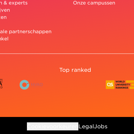
n & experts
Onze campussen
jven
ten
nale partnerschappen
nkel
Top ranked
Cookievoorkeuren
Legal
Jobs