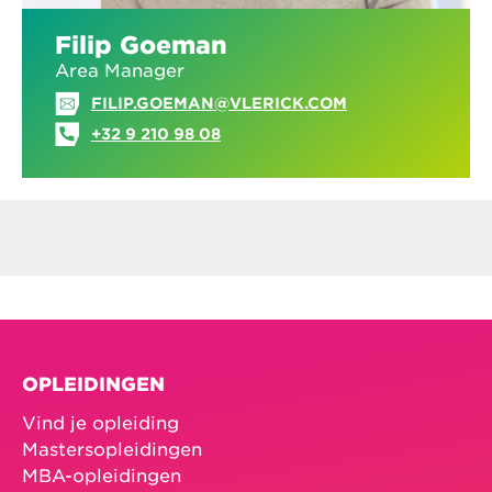
Filip Goeman
Area Manager
FILIP.GOEMAN@VLERICK.COM
+32 9 210 98 08
OPLEIDINGEN
Vind je opleiding
Mastersopleidingen
MBA-opleidingen