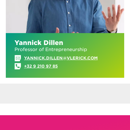
Yannick Dillen
Professor of Entrepreneurship
YANNICK.DILLEN@VLERICK.COM
+32 9 210 97 85