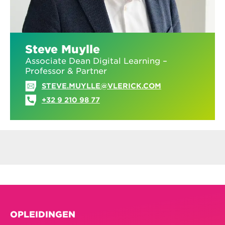
Steve Muylle
Associate Dean Digital Learning –
Professor & Partner
STEVE.MUYLLE@VLERICK.COM
+32 9 210 98 77
OPLEIDINGEN