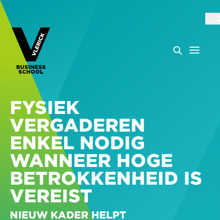
FYSIEK
VERGADEREN
ENKEL NODIG
WANNEER HOGE
BETROKKENHEID IS
VEREIST
NIEUW KADER HELPT