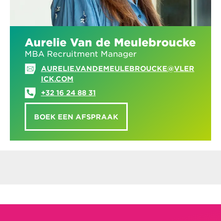
Aurelie Van de Meulebroucke
MBA Recruitment Manager
AURELIE.VANDEMEULEBROUCKE@VLER
ICK.COM
+32 16 24 88 31
BOEK EEN AFSPRAAK