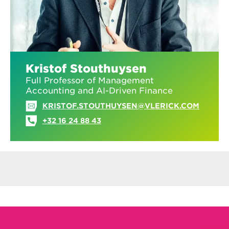
Kristof Stouthuysen
Full Professor of Management
Accounting and AI-Driven Finance
KRISTOF.STOUTHUYSEN@VLERICK.COM
+32 16 24 88 43