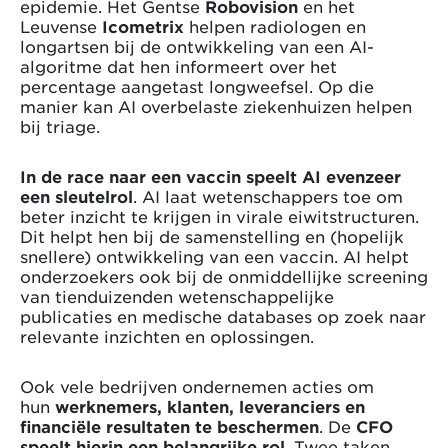
epidemie. Het Gentse
Robovision
en het
Leuvense
Icometrix
helpen radiologen en
longartsen bij de ontwikkeling van een AI-
algoritme dat hen informeert over het
percentage aangetast longweefsel. Op die
manier kan AI overbelaste ziekenhuizen helpen
bij triage.
In de race naar een vaccin speelt AI evenzeer
een sleutelrol
. AI laat wetenschappers toe om
beter inzicht te krijgen in virale eiwitstructuren.
Dit helpt hen bij de samenstelling en (hopelijk
snellere) ontwikkeling van een vaccin. AI helpt
onderzoekers ook bij de onmiddellijke screening
van tienduizenden wetenschappelijke
publicaties en medische databases op zoek naar
relevante inzichten en oplossingen.
Ook vele bedrijven ondernemen acties om
hun
werknemers, klanten, leveranciers en
financiële resultaten te beschermen
. De
CFO
speelt hierin een belangrijke rol
. Twee taken