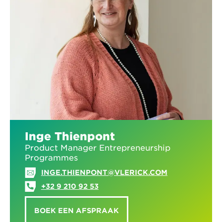
Inge Thienpont
Product Manager Entrepreneurship
Programmes
INGE.THIENPONT@VLERICK.COM
+32 9 210 92 53
BOEK EEN AFSPRAAK