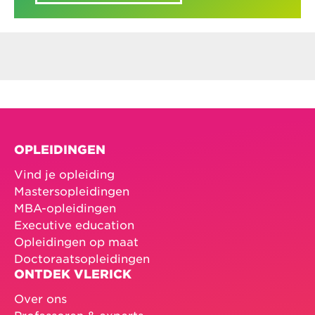
OPLEIDINGEN
Vind je opleiding
Mastersopleidingen
MBA-opleidingen
Executive education
Opleidingen op maat
Doctoraatsopleidingen
ONTDEK VLERICK
Over ons