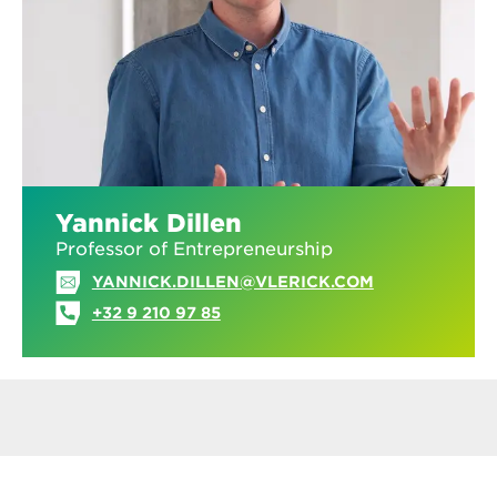
Yannick Dillen
Professor of Entrepreneurship
YANNICK.DILLEN@VLERICK.COM
+32 9 210 97 85