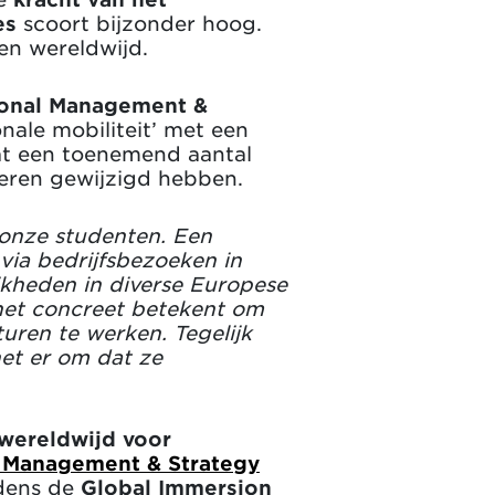
es
scoort bijzonder hoog.
len wereldwijd.
tional Management &
onale mobiliteit’ met een
dat een toenemend aantal
eren gewijzigd hebben.
 onze studenten. Een
via bedrijfsbezoeken in
kheden in diverse Europese
 het concreet betekent om
uren te werken. Tegelijk
het er om dat ze
wereldwijd voor
al Management & Strategy
jdens de
Global Immersion