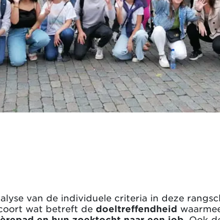
lyse van de individuele criteria in deze rangs
coort wat betreft de
doeltreffendheid
waarmee
èrepad en hun zoektocht naar een job
. Ook 