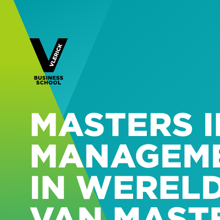
MASTERS I
MANAGEME
IN WERELD
VAN MAST