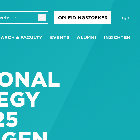
Login
OPLEIDINGSZOEKER
EARCH & FACULTY
EVENTS
ALUMNI
INZICHTEN
IONAL
EGY
25
NGEN