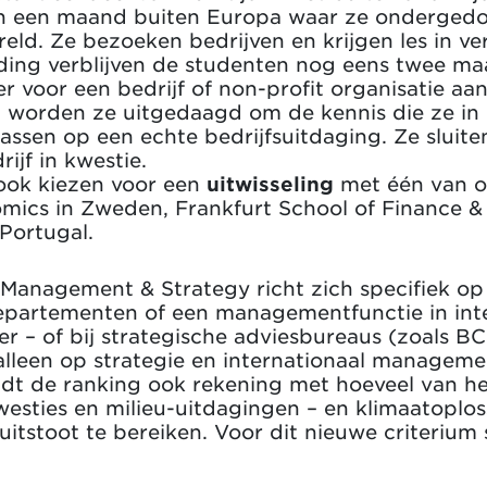
en een maand buiten Europa waar ze onderged
ld. Ze bezoeken bedrijven en krijgen les in ver
ding verblijven de studenten nog eens twee ma
r voor een bedrijf of non-profit organisatie aa
ct worden ze uitgedaagd om de kennis die ze in 
ssen op een echte bedrijfsuitdaging. Ze sluite
ijf in kwestie.
 ook kiezen voor een
uitwisseling
met één van 
mics in Zweden, Frankfurt School of Finance &
 Portugal.
l Management & Strategy richt zich specifiek op
epartementen of een managementfunctie in inte
r – of bij strategische adviesbureaus (zoals B
 alleen op strategie en internationaal managem
oudt de ranking ook rekening met hoeveel van 
westies en milieu-uitdagingen – en klimaatoplos
itstoot te bereiken. Voor dit nieuwe criterium