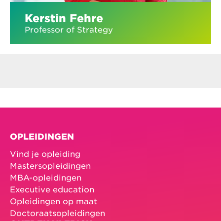
Kerstin Fehre
Professor of Strategy
OPLEIDINGEN
Vind je opleiding
Mastersopleidingen
MBA-opleidingen
Executive education
Opleidingen op maat
Doctoraatsopleidingen