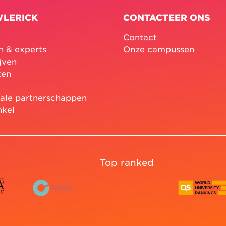
VLERICK
CONTACTEER ONS
Contact
n & experts
Onze campussen
jven
ten
nale partnerschappen
nkel
Top ranked