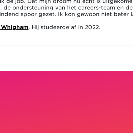
ik de job. Dat mijn droom nu echt is uitgekome
k, de ondersteuning van het careers-team en d
ndend spoor gezet. Ik kon gewoon niet beter 
n Whigham
. Hij studeerde af in 2022.