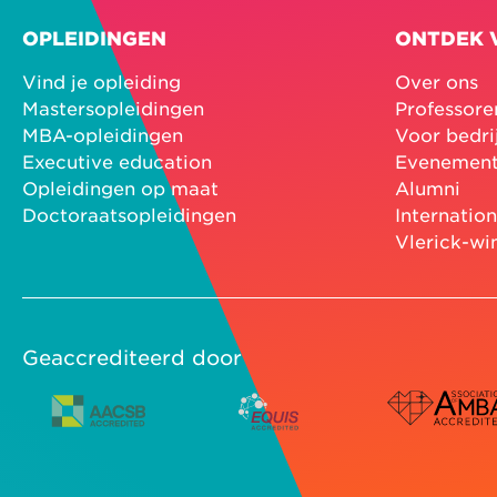
OPLEIDINGEN
ONTDEK 
Vind je opleiding
Over ons
Mastersopleidingen
Professore
MBA-opleidingen
Voor bedri
Executive education
Evenemen
Opleidingen op maat
Alumni
Doctoraatsopleidingen
Internatio
Vlerick-wi
Geaccrediteerd door