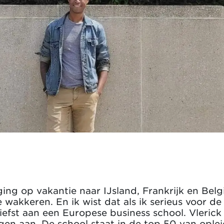
ging op vakantie naar IJsland, Frankrijk en Be
wakkeren. En ik wist dat als ik serieus voor de
fst aan een Europese business school. Vlerick 
en aan. De school staat in de top 50 van oplei