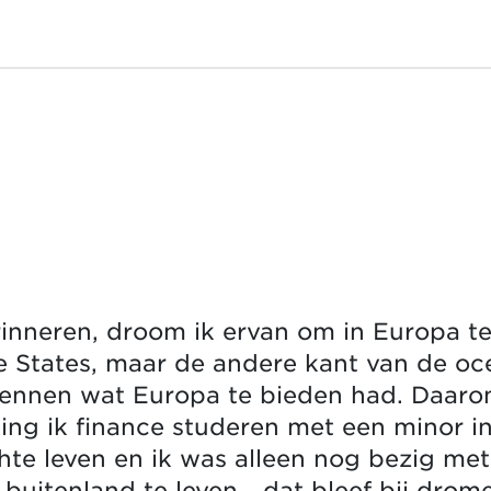
rinneren, droom ik ervan om in Europa t
 States, maar de andere kant van de oce
s kennen wat Europa te bieden had. Daaro
ng ik finance studeren met een minor in 
e leven en ik was alleen nog bezig met m
buitenland te leven… dat bleef bij drom