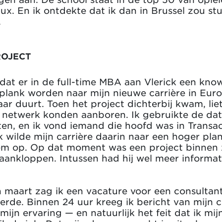
x. En ik ontdekte dat ik dan in Brussel zou st
.
ROJECT
at er in de full-time MBA aan Vlerick een know
plank worden naar mijn nieuwe carrière in Euro
ar duurt. Toen het project dichterbij kwam, lie
i netwerk konden aanboren. Ik gebruikte de da
en, en ik vond iemand die hoofd was in Transac
k wilde mijn carrière daarin naar een hoger plan
m op. Op dat moment was een project binnen z
 aankloppen. Intussen had hij wel meer informat
n maart zag ik een vacature voor een consultan
teerde. Binnen 24 uur kreeg ik bericht van mijn 
mijn ervaring — en natuurlijk het feit dat ik mi