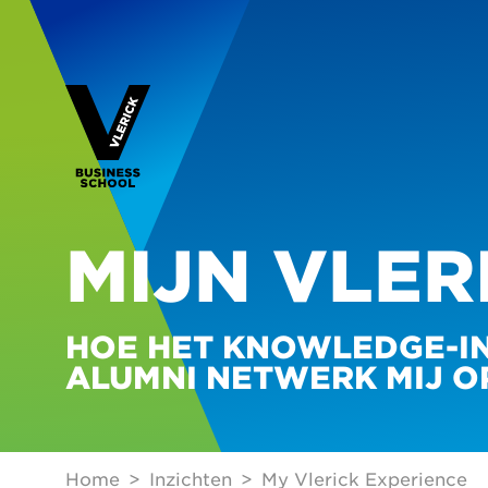
MIJN VLER
HOE HET KNOWLEDGE-IN
ALUMNI NETWERK MIJ O
Home
Inzichten
My Vlerick Experience