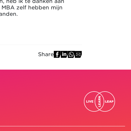
n, heb ik te danken aan
e MBA zelf hebben mijn
landen.
Share