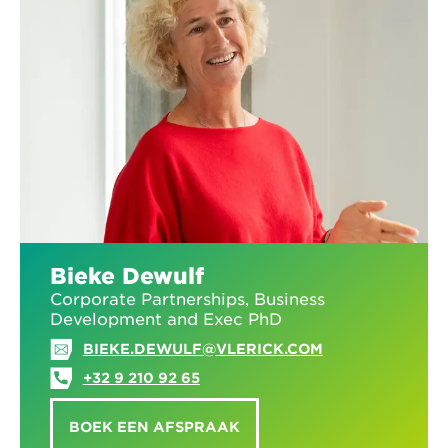
Bieke Dewulf
Corporate Partnerships, Business
Development and Exec PhD
BIEKE.DEWULF@VLERICK.COM
+32 9 210 92 65
BOEK EEN AFSPRAAK