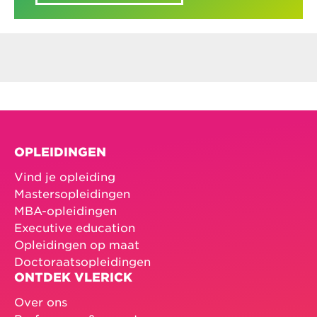
OPLEIDINGEN
Vind je opleiding
Mastersopleidingen
MBA-opleidingen
Executive education
Opleidingen op maat
Doctoraatsopleidingen
ONTDEK VLERICK
Over ons