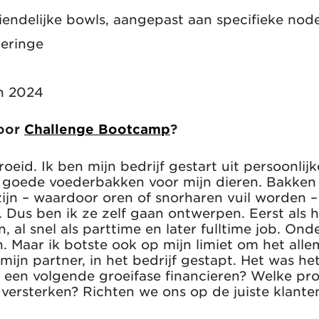
riendelijke bowls, aangepast aan specifieke no
peringe
n 2024
voor
Challenge Bootcamp
?
oeid. Ik ben mijn bedrijf gestart uit persoonlijke
 goede voederbakken voor mijn dieren. Bakken 
zijn – waardoor oren of snorharen vuil worden
. Dus ben ik ze zelf gaan ontwerpen. Eerst als 
 al snel als parttime en later fulltime job. O
. Maar ik botste ook op mijn limiet om het alle
mijn partner, in het bedrijf gestapt. Het was h
 een volgende groeifase financieren? Welke pr
ersterken? Richten we ons op de juiste klanten?