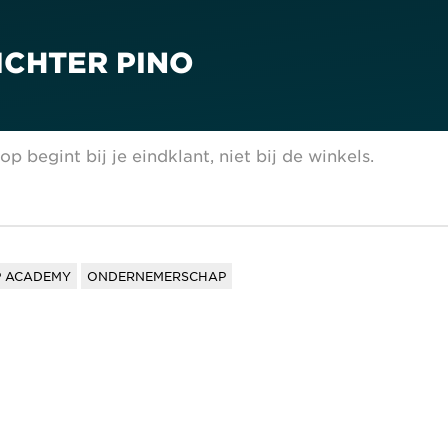
ICHTER PINO
begint bij je eindklant, niet bij de winkels.
P ACADEMY
ONDERNEMERSCHAP