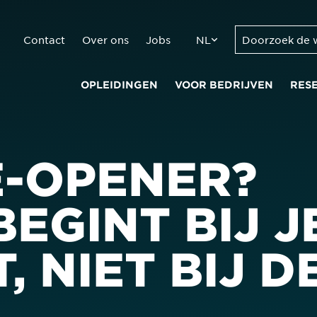
Contact
Over ons
Jobs
NL
OPLEIDINGEN
VOOR BEDRIJVEN
RES
E-OPENER?
EGINT BIJ J
 NIET BIJ D