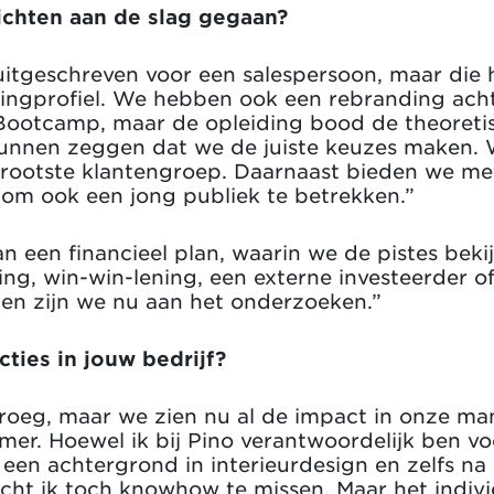
zichten aan de slag gegaan?
itgeschreven voor een salespersoon, maar die
ingprofiel. We hebben ook een rebranding acht
 Bootcamp, maar de opleiding bood de theoreti
unnen zeggen dat we de juiste keuzes maken.
 grootste klantengroep. Daarnaast bieden we me
n om ook een jong publiek te betrekken.”
an een financieel plan, waarin we de pistes bek
ing, win-win-lening, een externe investeerder o
en zijn we nu aan het onderzoeken.”
cties in jouw bedrijf?
 vroeg, maar we zien nu al de impact in onze m
mer. Hoewel ik bij Pino verantwoordelijk ben vo
b een achtergrond in interieurdesign en zelfs na
cht ik toch knowhow te missen. Maar het indivi