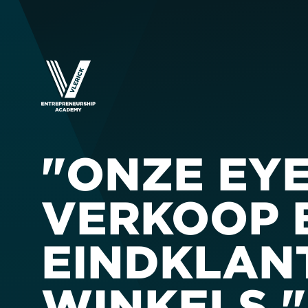
"ONZE EY
VERKOOP B
EINDKLANT,
WINKELS."