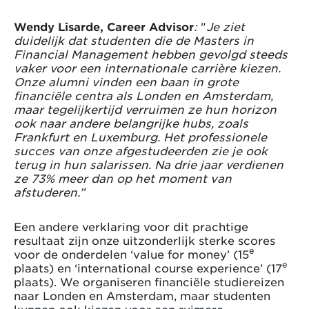
Wendy Lisarde, Career Advisor
:
"
Je ziet
duidelijk dat studenten die de Masters in
Financial Management hebben gevolgd steeds
vaker voor een internationale carrière kiezen.
Onze alumni vinden een baan in grote
financiële centra als Londen en Amsterdam,
maar tegelijkertijd verruimen ze hun horizon
ook naar andere belangrijke hubs, zoals
Frankfurt en Luxemburg. Het professionele
succes van onze afgestudeerden zie je ook
terug in hun salarissen. Na drie jaar verdienen
ze 73% meer dan op het moment van
afstuderen.”
Een andere verklaring voor dit prachtige
resultaat zijn onze uitzonderlijk sterke scores
e
voor de onderdelen ‘value for money’ (15
e
plaats) en ‘international course experience’ (17
plaats). We organiseren financiële studiereizen
naar Londen en Amsterdam, maar studenten
kunnen ook kiezen voor een ruimere