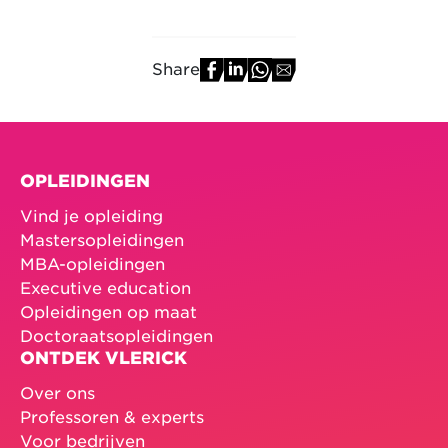
Share
OPLEIDINGEN
Vind je opleiding
Mastersopleidingen
MBA-opleidingen
Executive education
Opleidingen op maat
Doctoraatsopleidingen
ONTDEK VLERICK
Over ons
Professoren & experts
Voor bedrijven