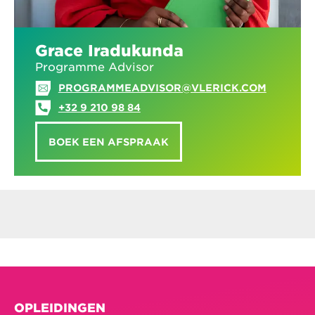
Grace Iradukunda
Programme Advisor
PROGRAMMEADVISOR@VLERICK.COM
+32 9 210 98 84
BOEK EEN AFSPRAAK
OPLEIDINGEN