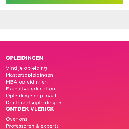
OPLEIDINGEN
Vind je opleiding
Mastersopleidingen
MBA-opleidingen
Executive education
Opleidingen op maat
Doctoraatsopleidingen
ONTDEK VLERICK
Over ons
Professoren & experts