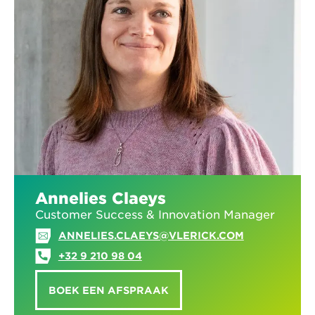
Annelies Claeys
Customer Success & Innovation Manager
ANNELIES.CLAEYS@VLERICK.COM
+32 9 210 98 04
BOEK EEN AFSPRAAK