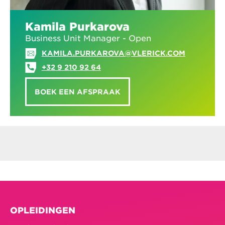
Kamila Purkarova
Business Unit Manager - Open
KAMILA.PURKAROVA@VLERICK.COM
+32 9 210 92 64
BOEK EEN AFSPRAAK
OPLEIDINGEN