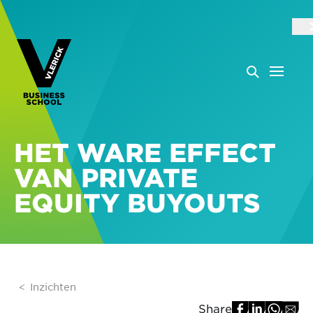
HET WARE EFFECT
VAN PRIVATE
EQUITY BUYOUTS
Inzichten
Share