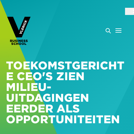
TOEKOMSTGERICHT
E CEO'S ZIEN
MILIEU-
UITDAGINGEN
EERDER ALS
OPPORTUNITEITEN